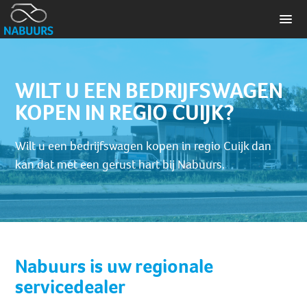
WILT U EEN BEDRIJFSWAGEN
KOPEN IN REGIO CUIJK?
Wilt u een bedrijfswagen kopen in regio Cuijk dan
kan dat met een gerust hart bij Nabuurs.
Nabuurs is uw regionale
servicedealer