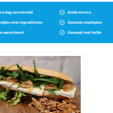
ere dag vers bereidt
Snelle service
elijks verse ingrediënten
Gezonde maaltijden
m assortiment
Gemaakt met liefde