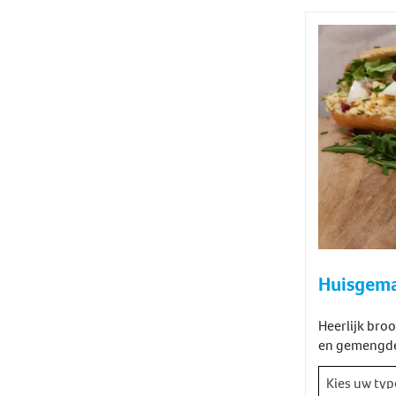
Huisgema
Heerlijk bro
en gemengde