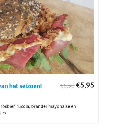
€
5,95
van het seizoen!
€
6,50
 rosbief, rucola, brander mayonaise en
jes.