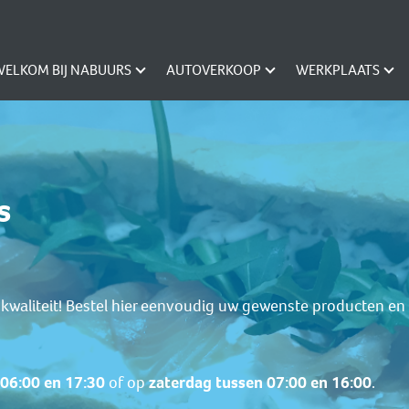
WELKOM BIJ NABUURS
AUTOVERKOOP
WERKPLAATS
s
kwaliteit! Bestel hier eenvoudig uw gewenste producten en w
06:00 en 17:30
of op
zaterdag tussen 07:00 en 16:00
.