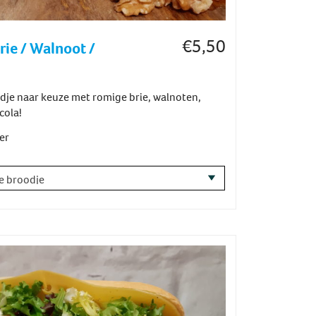
€
5,50
ie / Walnoot /
odje naar keuze met romige brie, walnoten,
cola!
er