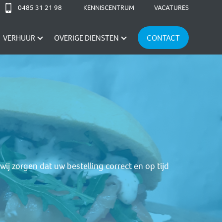
0485 31 21 98
KENNISCENTRUM
VACATURES
VERHUUR
OVERIGE DIENSTEN
CONTACT
ij zorgen dat uw bestelling correct en op tijd