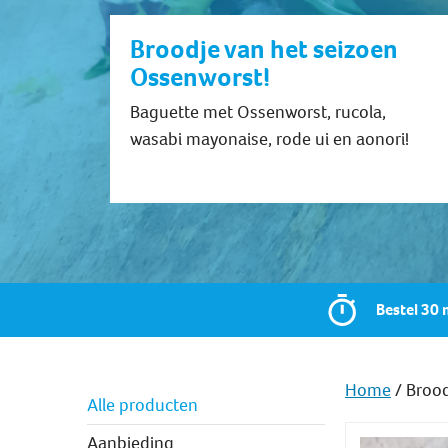
Broodje van het seizoen
Ossenworst!
Baguette met Ossenworst, rucola,
wasabi mayonaise, rode ui en aonori!
Bestel 30 
Home
/ Brood
Alle producten
Aanbieding