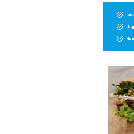
Ied
Dag
Rui