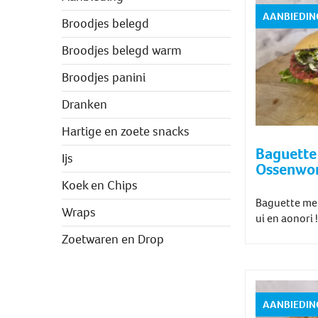
AANBIEDIN
Broodjes belegd
Broodjes belegd warm
Broodjes panini
Dranken
Hartige en zoete snacks
Baguette 
Ijs
Ossenwor
Koek en Chips
Baguette met
Wraps
ui en aonori !
Zoetwaren en Drop
AANBIEDIN