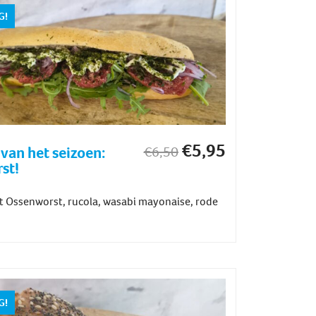
G!
€
5,95
van het seizoen:
€
6,50
st!
 Ossenworst, rucola, wasabi mayonaise, rode
G!