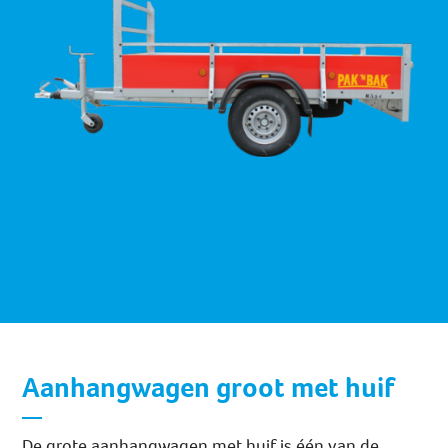
Aanhangwagen groot met huif
De grote aanhangwagen met huif is één van de