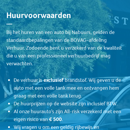
Huurvoorwaarden
Bij het huren van een auto bij Nabuurs, gelden de
standaardbepalingen van de BOVAG-afdeling
Verhuur. Zodoende bent u verzekerd van de kwaliteit
die u van een professioneel verhuurbedrijf mag
verwachten.
De verhuur is
exclusief
brandstof. Wij geven u de
auto met een volle tank mee en ontvangen hem
graag met een volle tank terug.
De huurprijzen op de website zijn inclusief BTW.
Al onze huurauto’s zijn All-risk verzekerd met een
eigen risico van
€ 500
.
Wij vragen u om een geldig rijbewijs en