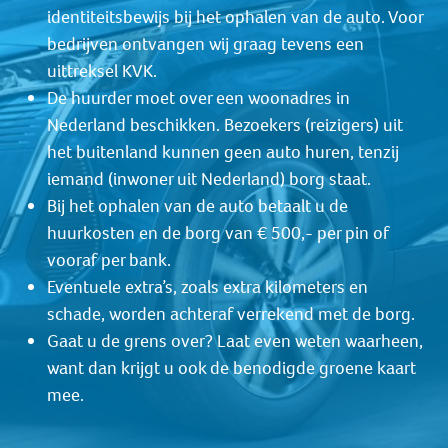
identiteitsbewijs bij het ophalen van de auto. Voor
bedrijven ontvangen wij graag tevens een
uittreksel KVK.
De huurder moet over een woonadres in
Nederland beschikken. Bezoekers (reizigers) uit
het buitenland kunnen geen auto huren, tenzij
iemand (inwoner uit Nederland) borg staat.
Bij het ophalen van de auto betaalt u de
huurkosten en de borg van € 500,- per pin of
vooraf per bank.
Eventuele extra’s, zoals extra kilometers en
schade, worden achteraf verrekend met de borg.
Gaat u de grens over? Laat even weten waarheen,
want dan krijgt u ook de benodigde groene kaart
mee.