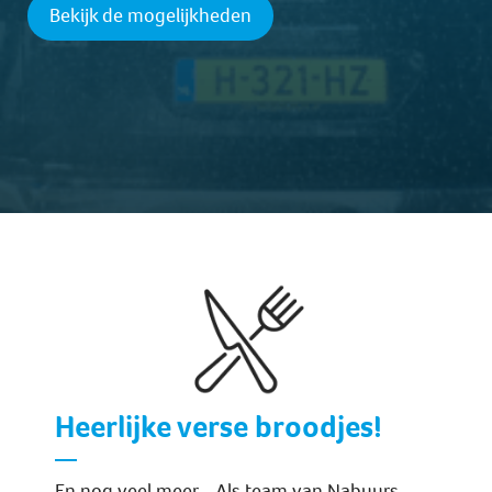
Bekijk de mogelijkheden
Heerlijke verse broodjes!
En nog veel meer... Als team van Nabuurs