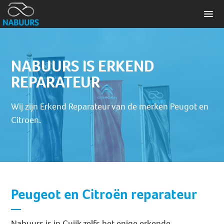
NABUURS IS ERKEND
REPARATEUR
Wij zijn Erkend Reparateur van de merken Peugot en
Citroen.
Peugeot en Citroën reparateur
Nabuurs is in Cuijk z
elfs het enige erkende