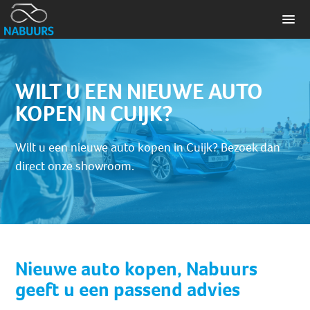
WILT U EEN NIEUWE AUTO
KOPEN IN CUIJK?
Wilt u een nieuwe auto kopen in Cuijk? Bezoek dan
direct onze showroom.
Nieuwe auto kopen, Nabuurs
geeft u een passend advies