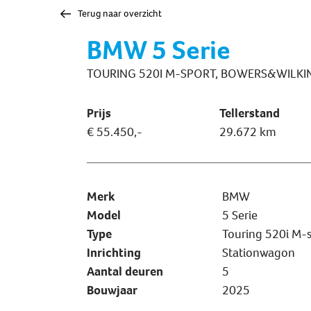
Terug naar overzicht
BMW 5 Serie
TOURING 520I M-SPORT, BOWERS&WILKI
Prijs
Tellerstand
€ 55.450,-
29.672 km
Merk
BMW
Model
5 Serie
Type
Touring 520i M-s
Inrichting
Stationwagon
Aantal deuren
5
Bouwjaar
2025