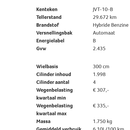
Kenteken
JVT-10-B
Tellerstand
29.672 km
Brandstof
Hybride Benzine
Versnellingsbak
Automaat
Energielabel
B
Gvw
2.435
Wielbasis
300 cm
Cilinder inhoud
1.998
Cilinder aantal
4
Wegenbelasting
€ 307,-
kwartaal min
Wegenbelasting
€ 335,-
kwartaal max
Massa
1.750 kg
Gemiddeld verbruik
6,10L/100 km