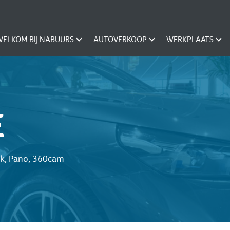
WELKOM BIJ NABUURS
AUTOVERKOOP
WERKPLAATS
E
ak, Pano, 360cam