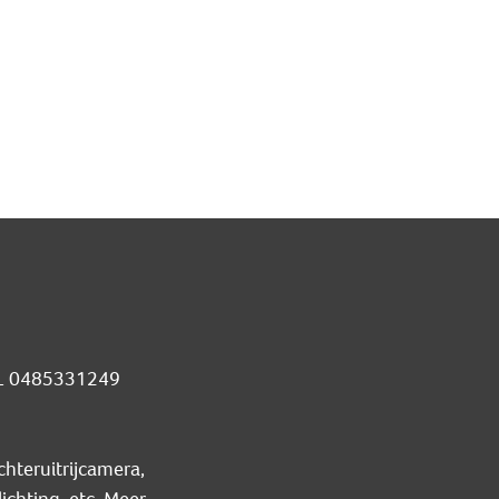
 NL 0485331249
hteruitrijcamera,