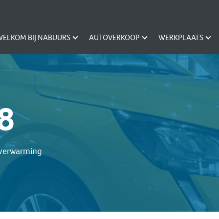
WELKOM BIJ NABUURS
AUTOVERKOOP
WERKPLAATS
8
elverwarming