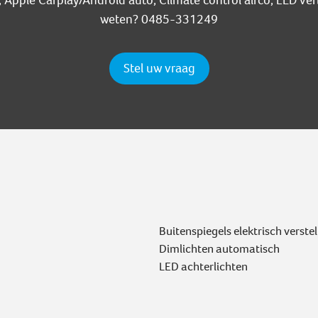
Apple Carplay/Android auto, Climate control airco, LED verl
weten? 0485-331249
Stel uw vraag
Buitenspiegels elektrisch verste
Dimlichten automatisch
LED achterlichten