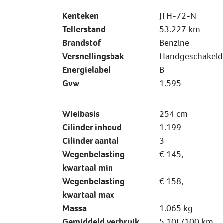
Kenteken
JTH-72-N
Tellerstand
53.227 km
Brandstof
Benzine
Versnellingsbak
Handgeschakeld
Energielabel
B
Gvw
1.595
Wielbasis
254 cm
Cilinder inhoud
1.199
Cilinder aantal
3
Wegenbelasting
€ 145,-
kwartaal min
Wegenbelasting
€ 158,-
kwartaal max
Massa
1.065 kg
Gemiddeld verbruik
5,10L/100 km