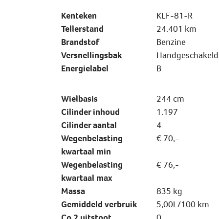
Kenteken
KLF-81-R
Tellerstand
24.401 km
Brandstof
Benzine
Versnellingsbak
Handgeschakeld
Energielabel
B
Wielbasis
244 cm
Cilinder inhoud
1.197
Cilinder aantal
4
Wegenbelasting
€ 70,-
kwartaal min
Wegenbelasting
€ 76,-
kwartaal max
Massa
835 kg
Gemiddeld verbruik
5,00L/100 km
Co 2 uitstoot
0