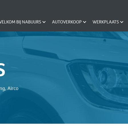
WELKOM BIJ NABUURS
AUTOVERKOOP
WERKPLAATS
S
ng, Airco