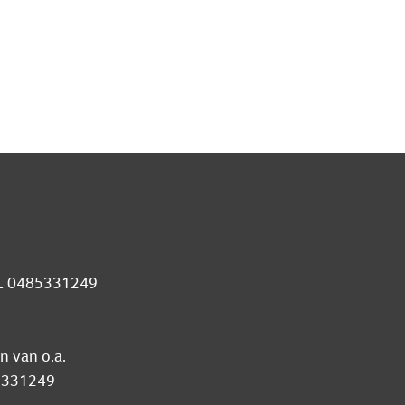
 NL 0485331249
n van o.a.
5-331249