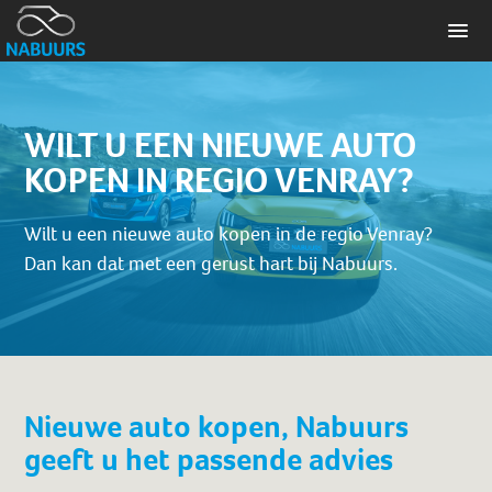
WILT U EEN NIEUWE AUTO
KOPEN IN REGIO VENRAY?
Wilt u een nieuwe auto kopen in de regio Venray?
Dan kan dat met een gerust hart bij Nabuurs.
Nieuwe auto kopen, Nabuurs
geeft u het passende advies