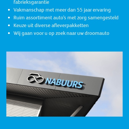
fabrieksgarantie
Vakmanschap met meer dan 55 jaar ervaring
Ruim assortiment auto’s met zorg samengesteld
Keuze uit diverse afleverpakketten
Wij gaan voor u op zoek naar uw droomauto