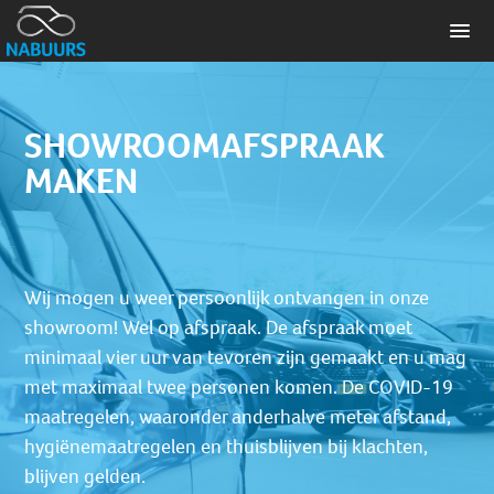
SHOWROOMAFSPRAAK
MAKEN
Wij mogen u weer persoonlijk ontvangen in onze
showroom! Wel op afspraak. De afspraak moet
minimaal vier uur van tevoren zijn gemaakt en u mag
met maximaal twee personen komen. De COVID-19
maatregelen, waaronder anderhalve meter afstand,
hygiënemaatregelen en thuisblijven bij klachten,
blijven gelden.